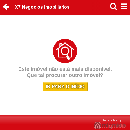
X7 Negocios Imobiliários
Este imóvel não está mais disponível.
Que tal procurar outro imóvel?
IR PARA O INÍCIO