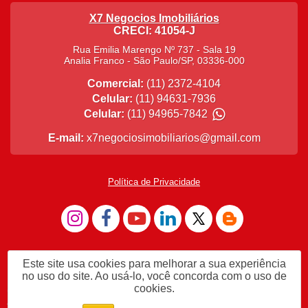
X7 Negocios Imobiliários
CRECI: 41054-J
Rua Emilia Marengo Nº 737 - Sala 19
Analia Franco
-
São Paulo
/
SP
,
03336-000
Comercial:
(11) 2372-4104
Celular:
(11) 94631-7936
Celular:
(11) 94965-7842
E-mail:
x7negociosimobiliarios@gmail.com
Política de Privacidade
Este site usa cookies para melhorar a sua experiência
no uso do site. Ao usá-lo, você concorda com o uso de
cookies.
Me Chame no WhatsApp