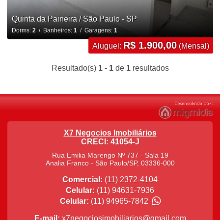
Quinta da Paineira / São Paulo - SP
Dorms:
2
/ Banheiros:
1
/ Garagens:
1
R$ 1.900,00
Aluguel:
(Mensal)
Resultado(s)
1
-
1
de
1
resultados
X7 Negocios Imobiliários
CRECI: 41054-J
Rua Emilia Marengo Nº 737 - Sala 19
Analia Franco
-
São Paulo
/
SP
,
03336-000
Comercial:
(11) 2372-4104
Celular:
(11) 94631-7936
Celular:
(11) 94965-7842
E-mail:
x7negociosimobiliarios@gmail.com