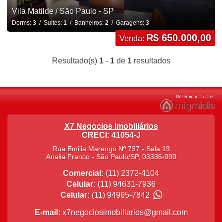
Vila Matilde / São Paulo - SP
Dorms:
3
/ Suítes:
1
/ Banheiros:
2
/ Garagens:
3
R$ 650.000,00
Venda:
Resultado(s)
1
-
1
de
1
resultados
X7 Negocios Imobiliários
CRECI: 41054-J
Rua Emilia Marengo Nº 737 - Sala 19
Analia Franco
-
São Paulo
/
SP
,
03336-000
Comercial:
(11) 2372-4104
Celular:
(11) 94631-7936
Celular:
(11) 94965-7842
E-mail:
x7negociosimobiliarios@gmail.com