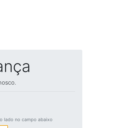
ança
nosco.
ao lado no campo abaixo