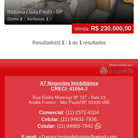
Itaquera / São Paulo - SP
Dorms:
2
/ Banheiros:
1
/
R$ 230.000,00
Venda:
Resultado(s)
1
-
1
de
1
resultados
X7 Negocios Imobiliários
CRECI: 41054-J
Rua Emilia Marengo Nº 737 - Sala 19
Analia Franco
-
São Paulo
/
SP
,
03336-000
Comercial:
(11) 2372-4104
Celular:
(11) 94631-7936
Celular:
(11) 94965-7842
E-mail:
x7negociosimobiliarios@gmail.com