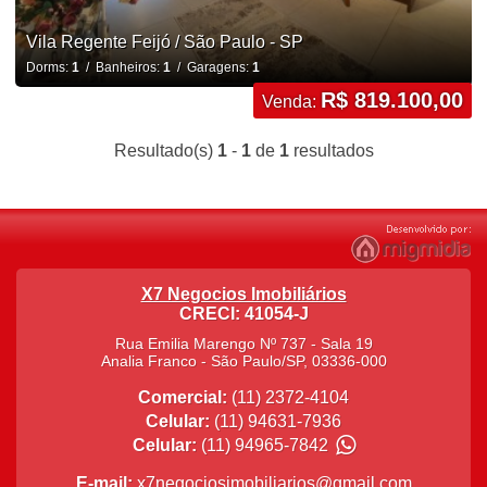
Vila Regente Feijó / São Paulo - SP
Dorms:
1
/ Banheiros:
1
/ Garagens:
1
R$ 819.100,00
Venda:
Resultado(s)
1
-
1
de
1
resultados
X7 Negocios Imobiliários
CRECI: 41054-J
Rua Emilia Marengo Nº 737 - Sala 19
Analia Franco
-
São Paulo
/
SP
,
03336-000
Comercial:
(11) 2372-4104
Celular:
(11) 94631-7936
Celular:
(11) 94965-7842
E-mail:
x7negociosimobiliarios@gmail.com