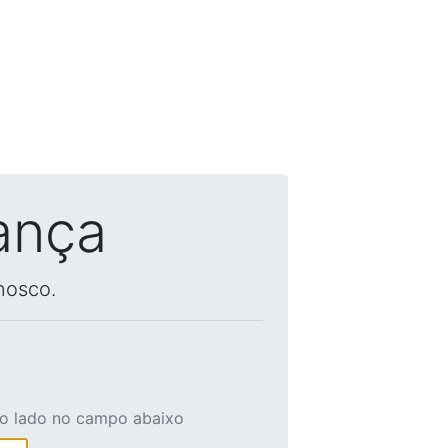
ança
nosco.
ao lado no campo abaixo