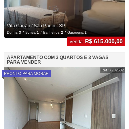
Vila Carrão / São Paulo - SP
Dorms:
3
/ Suítes:
1
/ Banheiros:
2
/ Garagens:
2
R$ 615.000,00
Venda:
APARTAMENTO COM 3 QUARTOS E 3 VAGAS
PARA VENDER
Ref.: X732502
PRONTO PARA MORAR