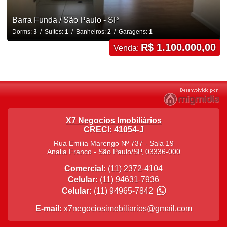
Barra Funda / São Paulo - SP
Dorms:
3
/ Suítes:
1
/ Banheiros:
2
/ Garagens:
1
R$ 1.100.000,00
Venda:
X7 Negocios Imobiliários
CRECI: 41054-J
Rua Emilia Marengo Nº 737 - Sala 19
Analia Franco
-
São Paulo
/
SP
,
03336-000
Comercial:
(11) 2372-4104
Celular:
(11) 94631-7936
Celular:
(11) 94965-7842
E-mail:
x7negociosimobiliarios@gmail.com