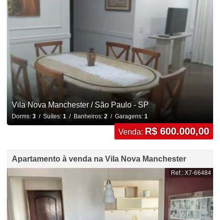
Vila Nova Manchester / São Paulo - SP
Dorms:
3
/ Suítes:
1
/ Banheiros:
2
/ Garagens:
1
R$ 600.000,00
Venda:
Apartamento à venda na Vila Nova Manchester
Ref.: X7-66484