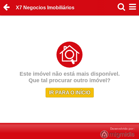
X7 Negocios Imobiliários
Este imóvel não está mais disponível.
Que tal procurar outro imóvel?
IR PARA O INÍCIO