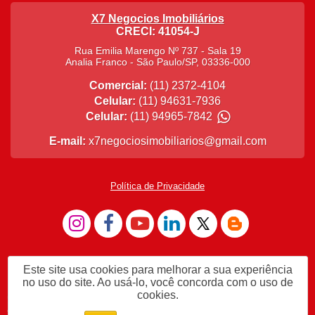
X7 Negocios Imobiliários
CRECI: 41054-J
Rua Emilia Marengo Nº 737 - Sala 19
Analia Franco
-
São Paulo
/
SP
,
03336-000
Comercial:
(11) 2372-4104
Celular:
(11) 94631-7936
Celular:
(11) 94965-7842
E-mail:
x7negociosimobiliarios@gmail.com
Política de Privacidade
Este site usa cookies para melhorar a sua experiência
no uso do site. Ao usá-lo, você concorda com o uso de
cookies.
Me Chame no WhatsApp