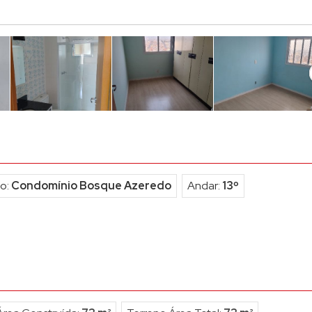
o (5)
Condomínio e Edifício Bar
no (3)
Condominio Edifício Almag
no em Condomínio (1)
Condomínio Edifício Aviglia
Condominio Edificio Beaujol
Condomínio Edifício Brigad
Condomínio Edifício Cavaru
Condomínio Edifício Donat
Condomínio Edifício Ferreir
o:
Condomínio Bosque Azeredo
Andar:
13º
Condomínio Edificio Gibralt
Condomínio Edifício Ilha Fai
Condomínio Edificio Imagin
Condomínio Edificio Kastani
Condomínio Edifício Le Ch