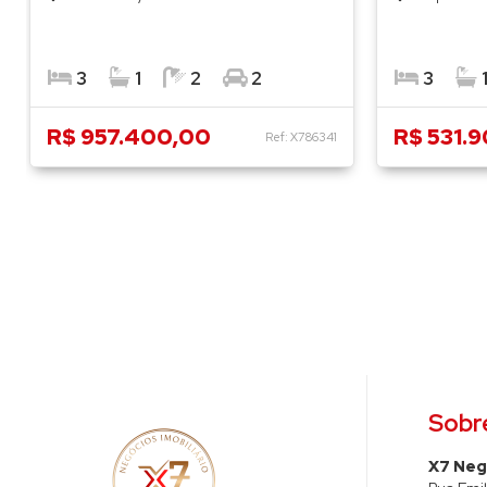
3
1
2
2
3
R$ 957.400,00
R$ 531.
Ref: X786341
Sobr
X7 Nego