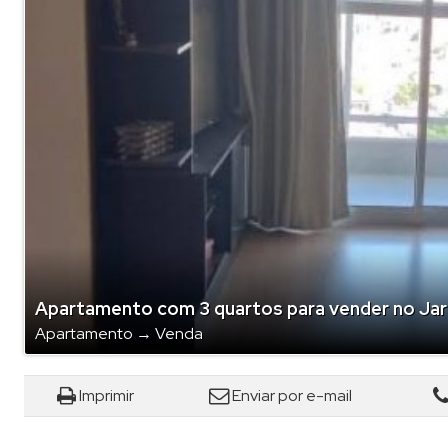
Cober
Conju
Edifíc
Edifíc
Galpã
Imóve
Prédi
Rural 
Sala 
Apartamento com 3 quartos para vender no Jar
Sítio (
Apartamento
→
Venda
Sobra
Sobra
Imprimir
Enviar por e-mail
Sobr