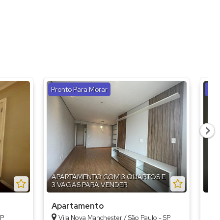
1)
a (1)
 (1)
a (1)
 (1)
Pronto Para Morar
Pro
)
 (2)
ca (1)
(1)
(1)
a
APARTAMENTO COM 3 QUARTOS E
AP
3 VAGAS PARA VENDER
BE
io (1)
 (1)
Apartamento
Ap
SP
Vila Nova Manchester / São Paulo - SP
V