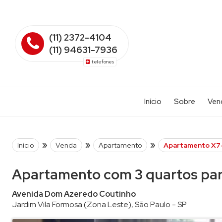
(11) 2372-4104
(11) 94631-7936
telefones
Início
Sobre
Ven
Apart
Apart
»
»
»
Início
Venda
Apartamento
Apartamento X7
Apart
Apartamento com 3 quartos para
Casa 
Casa 
Avenida Dom Azeredo Coutinho
Jardim Vila Formosa
(Zona Leste),
São Paulo
-
SP
Casa 