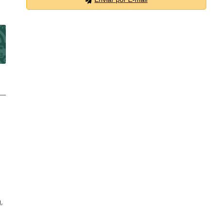
do da Vinci (1)
politano (2)
 Vida e Lazer (1)
Blanc (2)
 Abdalla Chohfi Tatuapé (1)
reto (1)
eliz (1)
Elizabeth (1)
Leite (1)
iel Business Hall - Itaim Bibi (1)
arra Funda (1)
Bragança (1)
,
 (1)