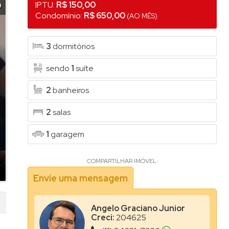
 (1)
IPTU:
R$ 150,00
9
Condomínio:
R$ 650,00
(AO MÊS)
to Alpina (1)
do (1)
3
dormitórios
sendo
1
suíte
)
)
2
banheiros
do (1)
2
salas
l (2)
1
garagem
 Residencial (1)
ial Santo Amaro (1)
COMPARTILHAR IMÓVEL:
Envie uma mensagem
ue (1)
Angelo Graciano Junior
ens (1)
Creci:
204625