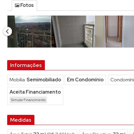
Studi
Fotos
Terre
Terre
Informações
Mobília:
Semimobiliado
Em Condomínio
Condomíni
Aceita Financiamento
Simular Financimento
Medidas