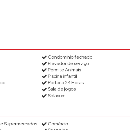
Condominio Edifício Torre 
Condomínio Edifício Veroni
Condomínio Edifício Wind
Condomínio Edificio You Me
Condominio Estação Grabr
Condomínio fechado
Condominio Exclusive Tatu
Elevador de serviço
Condomínio Fechado Brás 
Permite Animais
Piscina infantil
Condomínio Floriza 1 (2)
ico
Portaria 24 Horas
Condomínio Gilberto Isaac 
Sala de jogos
Solarium
Condomínio Green Park (1)
Condomínio Imperial V (1)
Condominio Jardim Grimald
s e Supermercados
Comércio
Condomínio La Dolce Vitta 