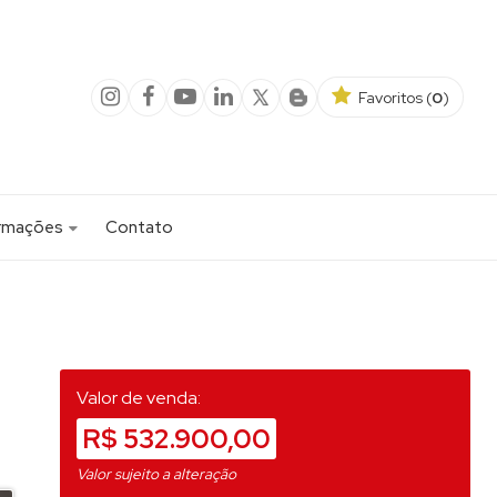
Favoritos (
0
)
ormações
Contato
1)
a Minha Casa Minha Vida
 PARA AGENDAMENTO DE VISITA DE IMOVEL LOCADO
Valor de venda:
nio (1)
R$ 532.900,00
 Resort (1)
Valor sujeito a alteração