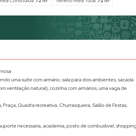
Área Construída:
72 m²
Terreno Área Total:
72 m²
CondomÍnio Edificio Leonar
Condomínio Edificio Metro
Condomínio Edifício Mobile
Condomínio Edifício Mont 
Condomínio Edifício Nabiha
Condomínio Edifício Ouro P
Condominio Edificio Porto F
rmosa
Condomínio Edifício Queen 
endo uma suíte com armário, sala para dois ambientes, sacada
s com ventilação natural), cozinha com armários, uma vaga de
Condomínio Edifício Salles 
Condomínio Edificio Sao Gabr
, Praça, Quadra recreativa, Churrasqueira, Salão de Festas,
Condomínio Edifício Side B
Condomínio Edifício Solar 
uporte necessaria, academia, posto de combustivel, shopping
Condomínio Edifício Spazio