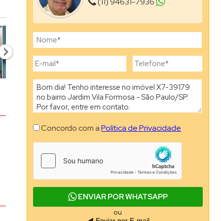
(11) 94631-7936
ão de Ouro Branco (2)
ah Tatuapé (1)
na (1)
ais (1)
eiro (2)
 (1)
o Pássaro (1)
a de Souza (1)
Concordo com a
Política de Privacidade
ar (2)
al (1)
are Tatuape (1)
 (1)
ENVIAR POR WHATSAPP
amp (1)
ou
Enviar por E-mail