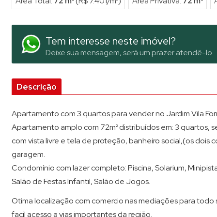
Área Total:
72 m²
(R$ 7.401/m²)
Área Privativa:
72 m²
Tem interesse neste imóvel?
Deixe sua mensagem, será um prazer atendê-lo.
Descrição
Apartamento com 3 quartos para vender no Jardim Vila Fo
Apartamento amplo com 72m² distribuídos em: 3 quartos, s
com vista livre e tela de proteção, banheiro social,(os doi
garagem.
Condomínio com lazer completo: Piscina, Solarium, Minipista
Salão de Festas Infantil, Salão de Jogos.
Otima localização com comercio nas mediações para todo s
facil acesso a vias importantes da região.