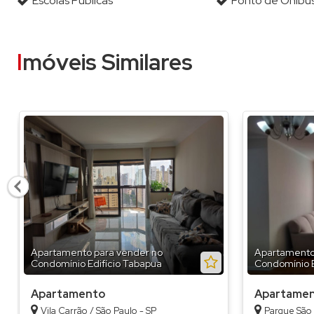
Escolas Públicas
Ponto de Oníbu
Imóveis Similares
Apartamento para vender no
Apartamento
Condomínio Edifício Tabapua
Condomínio E
Apartamento
Apartame
Vila Carrão / São Paulo - SP
Parque São 