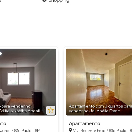
s
Shopping
Condomínio Link Itaquera (
Condomínio Link Sapopemb
Condomínio Living Clássico
Condomínio Lumina Itaquer
Condominio Maria Joaquina
Condomínio Mont Serrat (1
CondomÍnio Morada da Vila
Condominio Nex One Angéli
Condominio Novo Tatuapé 
Condominio Novo Tempo I 
 para vender no
Apartamento com 3 quartos par
difício Nabiha Abdall
vender no Jd. Anália Franc
Condomínio One Prime Stud
Condomínio Platina Patriani
nto
Apartamento
Jorge / São Paulo - SP
Vila Regente Feijó / São Paulo - 