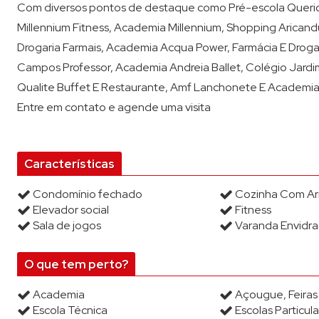
Com diversos pontos de destaque como Pré-escola Querid
Millennium Fitness, Academia Millennium, Shopping Aricand
Drogaria Farmais, Academia Acqua Power, Farmácia E Drogar
Campos Professor, Academia Andreia Ballet, Colégio Jardim
Qualite Buffet E Restaurante, Amf Lanchonete E Academia, 
Entre em contato e agende uma visita
Características
Condomínio fechado
Cozinha Com Ar
Elevador social
Fitness
Sala de jogos
Varanda Envidr
O que tem perto?
Academia
Açougue, Feira
Escola Técnica
Escolas Particula