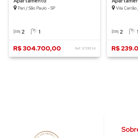
Apartamento
Apartame
Pari / São Paulo - SP
Vila Carrão 
2
1
2
R$ 304.700,00
R$ 239.
Ref: X701934
Sobr