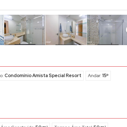
o (5)
Condomínio e Edifício Bar
no (3)
Condominio Edifício Almag
no em Condomínio (1)
Condomínio Edifício Aviglia
Condominio Edificio Beaujol
Condomínio Edifício Brigad
Condomínio Edifício Cavaru
Condomínio Edifício Donat
Condomínio Edifício Ferreir
o:
Condomínio Amista Special Resort
Andar:
15º
Condomínio Edificio Gibralt
Condomínio Edifício Ilha Fai
Condomínio Edificio Imagin
Condomínio Edificio Kastani
Condomínio Edifício Le Ch