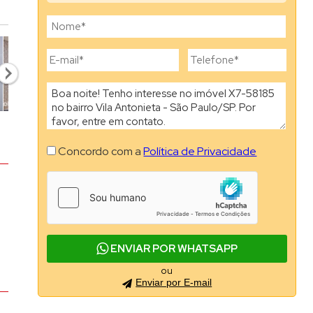
ão de Ouro Branco (2)
ah Tatuapé (1)
na (1)
ais (1)
eiro (2)
 (1)
Concordo com a
Política de Privacidade
o Pássaro (1)
a de Souza (1)
ar (2)
al (1)
ENVIAR POR WHATSAPP
are Tatuape (1)
ou
 (1)
Enviar por E-mail
amp (1)