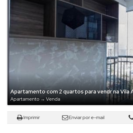
Cober
Conju
Edifíc
Edifíc
Galpã
Imóve
Prédi
Rural 
Sala 
Apartamento com 2 quartos para vendr na Vila 
Sítio (
Apartamento
→
Venda
Sobra
Sobra
Imprimir
Enviar por e-mail
Sobr