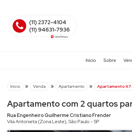
(11) 2372-4104
(11) 94631-7936
telefones
Início
Sobre
Ven
Apart
Apart
»
»
»
Início
Venda
Apartamento
Apartamento X7
Apart
Apartamento com 2 quartos para
Casa 
Casa 
Rua Engenheiro Guilherme Cristiano Frender
Vila Antonieta
(Zona Leste),
São Paulo
-
SP
Casa 