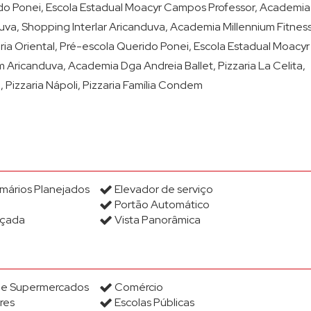
o Ponei, Escola Estadual Moacyr Campos Professor, Academia
Condominio Edifício Torre 
uva, Shopping Interlar Aricanduva, Academia Millennium Fitness
Condomínio Edifício Veroni
ia Oriental, Pré-escola Querido Ponei, Escola Estadual Moacyr
Condomínio Edifício Wind
 Aricanduva, Academia Dga Andreia Ballet, Pizzaria La Celita,
Pizzaria Nápoli, Pizzaria Família Condem
Condomínio Edificio You Me
Condominio Estação Grabr
Condominio Exclusive Tatu
Condomínio Fechado Brás 
Condomínio Floriza 1 (2)
mários Planejados
Elevador de serviço
Portão Automático
Condomínio Gilberto Isaac 
açada
Vista Panorâmica
Condomínio Green Park (1)
Condomínio Imperial V (1)
Condominio Jardim Grimald
s e Supermercados
Comércio
res
Escolas Públicas
Condomínio La Dolce Vitta 