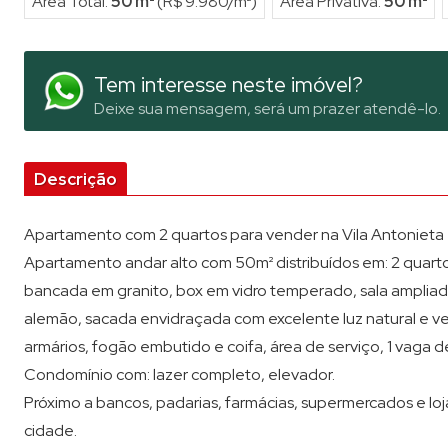
Área Total:
50 m²
(R$ 9.980/m²)
Área Privativa:
50 m²
Tem interesse neste imóvel?
Deixe sua mensagem, será um prazer atendê-lo.
Descrição
Apartamento com 2 quartos para vender na Vila Antonieta
Apartamento andar alto com 50m² distribuídos em: 2 quart
bancada em granito, box em vidro temperado, sala ampliada 
alemão, sacada envidraçada com excelente luz natural e ve
armários, fogão embutido e coifa, área de serviço, 1 vaga 
Condomínio com: lazer completo, elevador.
Próximo a bancos, padarias, farmácias, supermercados e loj
cidade.