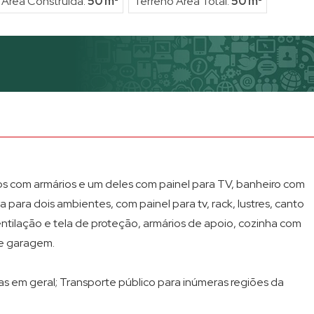
Área Construída:
50 m²
Terreno Área Total:
50 m²
CondomÍnio Edificio Leonar
Condomínio Edificio Metro
Condomínio Edifício Mobile
Condomínio Edifício Mont 
Condomínio Edifício Nabiha
Condomínio Edifício Ouro P
Condominio Edificio Porto F
Condomínio Edifício Queen 
os com armários e um deles com painel para TV, banheiro com
para dois ambientes, com painel para tv, rack, lustres, canto
Condomínio Edifício Salles 
ntilação e tela de proteção, armários de apoio, cozinha com
Condomínio Edificio Sao Gabr
de garagem.
Condomínio Edifício Side B
Condomínio Edifício Solar 
as em geral; Transporte público para inúmeras regiões da
Condomínio Edifício Spazio