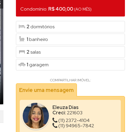
 (1)
5
Condomínio:
R$ 400,00
(AO MÊS)
to Alpina (1)
do (1)
2
dormitórios
1
banheiro
)
)
2
salas
do (1)
1
garagem
l (2)
COMPARTILHAR IMÓVEL:
 Residencial (1)
Envie uma mensagem
ial Santo Amaro (1)
Eleuza Dias
Creci:
221603
ue (1)
(11) 2372-4104
ens (1)
(11) 94965-7842