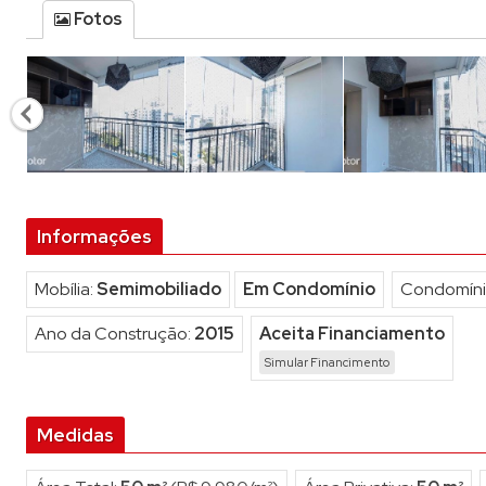
Studi
Fotos
Terre
Terre
Informações
Mobília:
Semimobiliado
Em Condomínio
Condomíni
Ano da Construção:
2015
Aceita Financiamento
Simular Financimento
Medidas