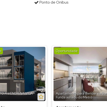
Ponto de Oníbus
Condomínio Link Itaquera (
Condomínio Link Sapopemb
Condomínio Living Clássico
Condomínio Lumina Itaquer
Condominio Maria Joaquina
Condomínio Mont Serrat (1
e
Oportunidade
CondomÍnio Morada da Vila
Condominio Nex One Angéli
Condominio Novo Tatuapé 
Condominio Novo Tempo I 
Condomínio One Prime Stud
O A VENDA NA VILA
Apartamento para Vender na Bar
Funda ao lado do Metrô
Condomínio Platina Patriani