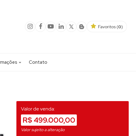
Favoritos (
0
)
ormações
Contato
1)
a Minha Casa Minha Vida
 PARA AGENDAMENTO DE VISITA DE IMOVEL LOCADO
Valor de venda:
nio (1)
R$ 499.000,00
 Resort (1)
Valor sujeito a alteração