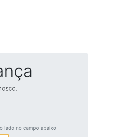
ança
nosco.
ao lado no campo abaixo