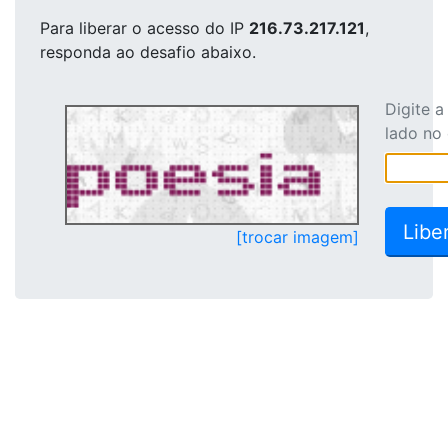
Para liberar o acesso
do IP
216.73.217.121
,
responda ao desafio abaixo.
Digite 
lado no
[trocar imagem]